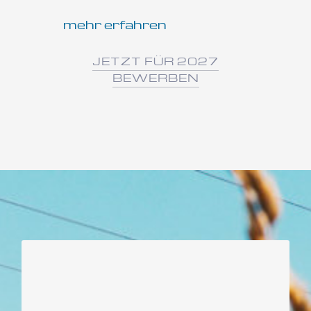
mehr erfahren
JETZT FÜR 2027
BEWERBEN
HABEN WIR!
Unsere Teammitglieder kommen aus
Deutschland, Syrien, Irak oder aus afrikanischen