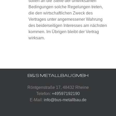
sollen an die Stelle der unwirksamen
Bedingungen solche Regelungen treten,
die den wirtschaftlichen Zweck des
Vertrages unter angemessener Wahrung
des beiderseitigen Interesses am nächsten
kommen. Im Übrigen bleibt der Vertrag
wirksam.
B&S METALLBAU GMBH
Röntgenstraße 17, 48432 Rheine
Telefon:
+49597192190
E-Mail:
info@bus-metallbau.de