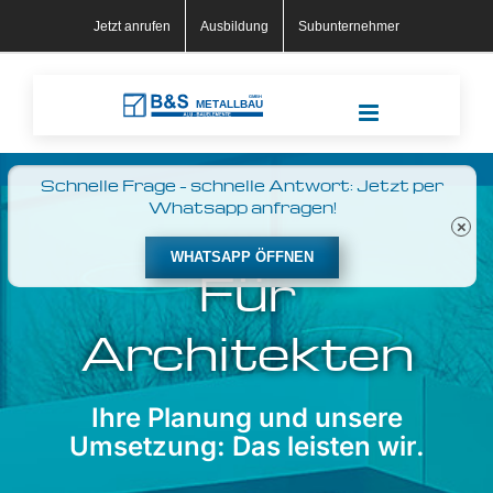
Skip
Jetzt anrufen
Ausbildung
Subunternehmer
to
content
Schnelle Frage – schnelle Antwort: Jetzt per
Whatsapp anfragen!
WHATSAPP ÖFFNEN
Für
Architekten
Ihre Planung und unsere
Umsetzung: Das leisten wir.