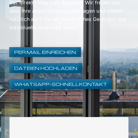
Der direkte Weg zum Angebot: Wir freuen uns
über Ihre Ausschreibungsunterlagen und stehen
natürlich auch für ein persönliches Gespräch und
individuelle Auskünfte bereit.
PER MAIL EINREICHEN
DATEIEN HOCHLADEN
WHATSAPP-SCHNELLKONTAKT
Entsprechend der in § 6 VOB/A bzw. § 6 EU
VOB/A definierten Anforderungen sind wir für